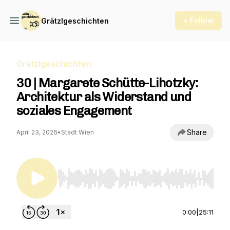
+ Follow
Grätzlgeschichten
Grätzlgeschichten
30 | Margarete Schütte-Lihotzky:
Architektur als Widerstand und
soziales Engagement
Share
April 23, 2026
•
Stadt Wien
Use Left/Right to seek, Home/End to jump to st
0:00
|
25:11